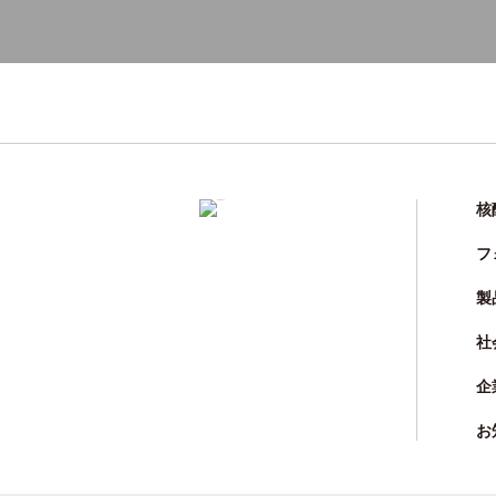
核
フ
製
社
企
お