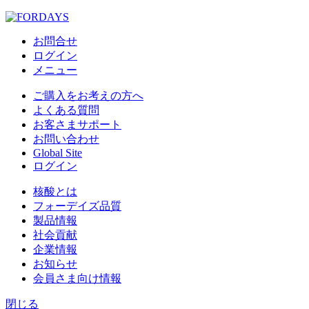
お問合せ
ログイン
メニュー
ご購入をお考えの方へ
よくある質問
お客さまサポート
お問い合わせ
Global Site
ログイン
核酸とは
フォーデイズ品質
製品情報
社会貢献
企業情報
お知らせ
会員さま向け情報
閉じる